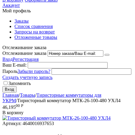
Аккаунт
Мой профиль
Заказы
Список сравнения
Запросы на возврат
Отложенные товары
Отслеживание заказа
Отслеживание заказа
Вход
Регистрация
Ваш E-mail:
Пароль
Забыли пароль?
Создать учетную запись
Запомнить
Вход
Главная
/
Товары
/
Тиристорные коммутаторы для
УКРМ
/
Тиристорный коммутатор МТК-26-100-480 УХЛ4
00
Р
46,195
В корзину
Артикул:
4640016937653