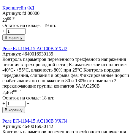
Кронштейн ФД
Артикул:
fd-00000
00
Р
23
Остаток на складе:
119 шт.
+
−
В корзину
Реле ЕЛ-11М-15 AC100В УХЛ2
Артикул:
4640016930135
Контроль параметров переменного трехфазного напряжения
питания в трехпроводной сети ; Климатическое исполнение:
-40°C- +55°C, влажность 80% при 25°C Контроль порядка
чередования, слипания и обрыва фаз; Фиксированные пороги
срабатывания по напряжению 80 и 130% от номинала 2
переключающие группы контактов 5А/AC250В
00
Р
2,463
Остаток на складе:
18 шт.
+
−
В корзину
Реле ЕЛ-11М-15 AC100В УХЛ4
Артикул:
4640016930142
Контроль параметров переменного трехфазного напряжения