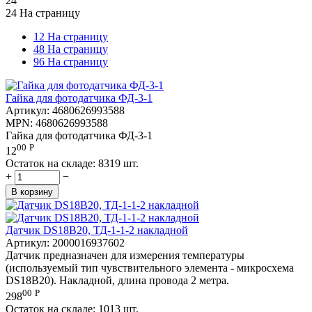
24
24 На страницу
12 На страницу
48 На страницу
96 На страницу
Гайка для фотодатчика ФД-3-1
Артикул:
4680626993588
MPN:
4680626993588
Гайка для фотодатчика ФД-3-1
00
Р
12
Остаток на складе:
8319 шт.
+
−
В корзину
Датчик DS18B20, ТД-1-1-2 накладной
Артикул:
2000016937602
Датчик предназначен для измерения температуры
(используемый тип чувствительного элемента - микросхема
DS18B20). Накладной, длина провода 2 метра.
00
Р
298
Остаток на складе:
1013 шт.