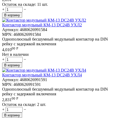
Остаток на складе:
11 шт.
+
−
В корзину
Контактор модульный КМ-13 DC24В УХЛ2
Артикул:
4680626991584
MPN:
4680626991584
Однополюсный бесшумный модульный контактор на DIN
рейку с задержкой включения
00
Р
4,010
Нет в наличии
+
−
В корзину
Контактор модульный КМ-13 DC24В УХЛ4
Артикул:
4680626991591
MPN:
4680626991591
Однополюсный бесшумный модульный контактор на DIN
рейку с задержкой включения
00
Р
2,831
Остаток на складе:
2 шт.
+
−
В корзину