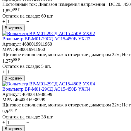
Постоянный ток; Диапазон измерения напряжения - DC20...450В
00
Р
1,852
Остаток на складе:
69 шт.
+
−
В корзину
Вольтметр ВР-М01-29СД АС15-450В УХЛ2
Артикул:
4680019911960
MPN:
4680019911960
Щитовое исполнение, монтаж в отверстие диаметром 22м; Не тр
00
Р
1,278
Остаток на складе:
5 шт.
+
−
В корзину
Вольтметр ВР-М01-29СД АС15-450В УХЛ4
Артикул:
4640016938599
MPN:
4640016938599
Щитовое исполнение, монтаж в отверстие диаметром 22м; Не тр
00
Р
926
Остаток на складе:
38 шт.
+
−
В корзину