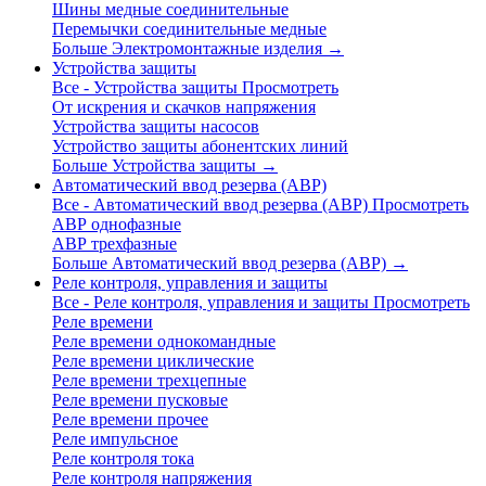
Шины медные соединительные
Перемычки соединительные медные
Больше Электромонтажные изделия
→
Устройства защиты
Все - Устройства защиты
Просмотреть
От искрения и скачков напряжения
Устройства защиты насосов
Устройство защиты абонентских линий
Больше Устройства защиты
→
Автоматический ввод резерва (АВР)
Все - Автоматический ввод резерва (АВР)
Просмотреть
АВР однофазные
АВР трехфазные
Больше Автоматический ввод резерва (АВР)
→
Реле контроля, управления и защиты
Все - Реле контроля, управления и защиты
Просмотреть
Реле времени
Реле времени однокомандные
Реле времени циклические
Реле времени трехцепные
Реле времени пусковые
Реле времени прочее
Реле импульсное
Реле контроля тока
Реле контроля напряжения