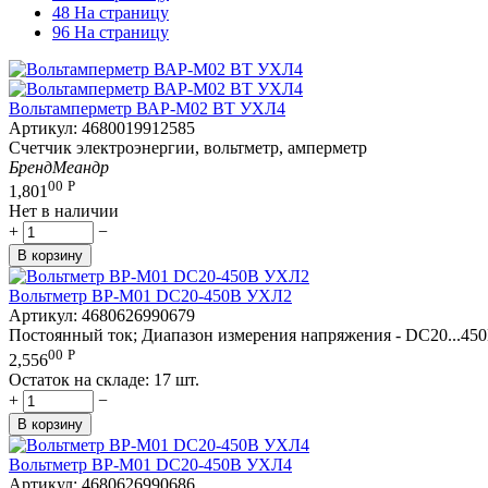
48 На страницу
96 На страницу
Вольтамперметр ВАР-М02 ВТ УХЛ4
Артикул:
4680019912585
Счетчик электроэнергии, вольтметр, амперметр
Бренд
Меандр
00
Р
1,801
Нет в наличии
+
−
В корзину
Вольтметр ВР-М01 DС20-450В УХЛ2
Артикул:
4680626990679
Постоянный ток; Диапазон измерения напряжения - DC20...450В
00
Р
2,556
Остаток на складе:
17 шт.
+
−
В корзину
Вольтметр ВР-М01 DС20-450В УХЛ4
Артикул:
4680626990686