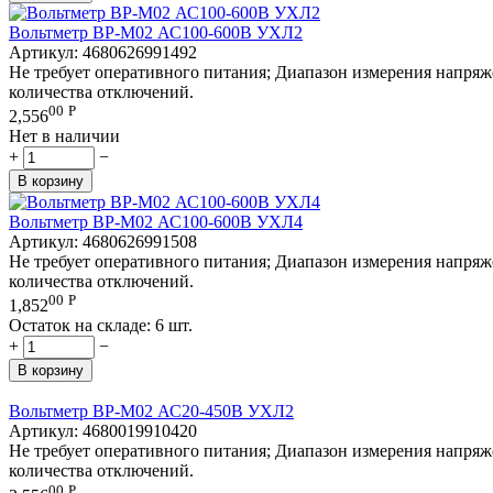
Вольтметр ВР-М02 АС100-600В УХЛ2
Артикул:
4680626991492
Не требует оперативного питания; Диапазон измерения напряж
количества отключений.
00
Р
2,556
Нет в наличии
+
−
В корзину
Вольтметр ВР-М02 АС100-600В УХЛ4
Артикул:
4680626991508
Не требует оперативного питания; Диапазон измерения напряж
количества отключений.
00
Р
1,852
Остаток на складе:
6 шт.
+
−
В корзину
Вольтметр ВР-М02 АС20-450В УХЛ2
Артикул:
4680019910420
Не требует оперативного питания; Диапазон измерения напряж
количества отключений.
00
Р