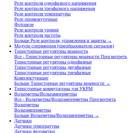
Реле контроля однофазного напряжения
Реле контроля трехфазного напряжения
Реле контроля температуры
Реле промежуточные
Фотореле
Реле контроля уровня
Реле контроля частоты
Больше Реле контроля, управления и защиты
→
Модули сопряжения (преобразователи сигналов)
Тиристорные регуляторы мощности
Все - Тиристорные регуляторы мощности
Просмотреть
Тиристорные регуляторы однофазные
Тиристорные регуляторы двухфазные
Тиристорные регуляторы трехфазные
Комплектующие
Больше Тиристорные регуляторы мощности
→
Тиристорные коммутаторы для УКРМ
Вольтметры/Вольтамперметры
Все - Вольтметры/Вольтамперметры
Просмотреть
Вольтметры
Вольтамперметры
Больше Вольтметры/Вольтамперметры
→
Датчики
Датчики температуры
Датчики фотометки