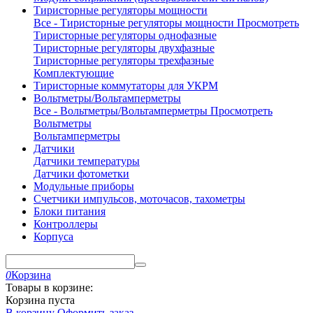
Тиристорные регуляторы мощности
Все - Тиристорные регуляторы мощности
Просмотреть
Тиристорные регуляторы однофазные
Тиристорные регуляторы двухфазные
Тиристорные регуляторы трехфазные
Комплектующие
Тиристорные коммутаторы для УКРМ
Вольтметры/Вольтамперметры
Все - Вольтметры/Вольтамперметры
Просмотреть
Вольтметры
Вольтамперметры
Датчики
Датчики температуры
Датчики фотометки
Модульные приборы
Счетчики импульсов, моточасов, тахометры
Блоки питания
Контроллеры
Корпуса
0
Корзина
Товары в корзине:
Корзина пуста
В корзину
Оформить заказ