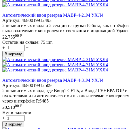
Автоматический ввод резерва МАВР-4-21М УХЛ4
Артикул:
4680019912493
2 независимых ввода и 2 секции нагрузки Работа, как с трёх
выключателями с контролем их состояния и индикацией Удале
00
Р
22,755
Остаток на складе:
75 шт.
+
−
В корзину
Автоматический ввод резерва МАВР-4-31М УХЛ4
Артикул:
4680019912509
2 независимых ввода, где Ввод1 СЕТЬ, а Ввод2 ГЕНЕРАТОР и 
пускателями или автоматическими выключателями с контролем
через интерфейс RS485
00
Р
20,510
Нет в наличии
+
−
В корзину