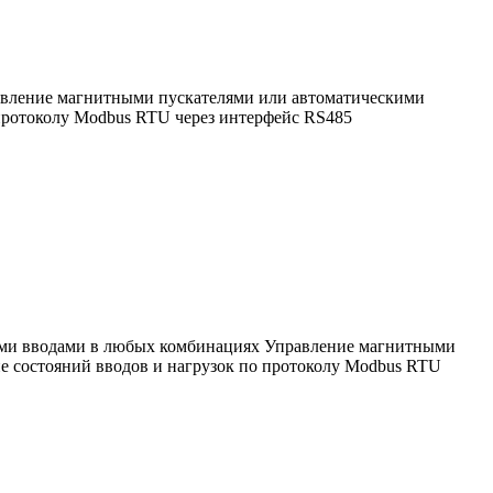
равление магнитными пускателями или автоматическими
 протоколу Modbus RTU через интерфейс RS485
зными вводами в любых комбинациях Управление магнитными
е состояний вводов и нагрузок по протоколу Modbus RTU