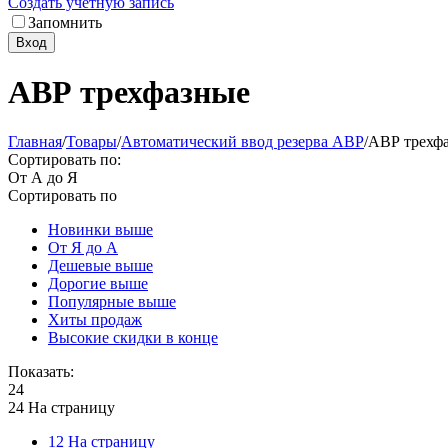
Создать учетную запись
Запомнить
Вход
АВР трехфазные
Главная
/
Товары
/
Автоматический ввод резерва АВР
/
АВР трехф
Сортировать по:
От А до Я
Сортировать по
Новинки выше
От Я до А
Дешевые выше
Дорогие выше
Популярные выше
Хиты продаж
Высокие скидки в конце
Показать:
24
24 На страницу
12 На страницу