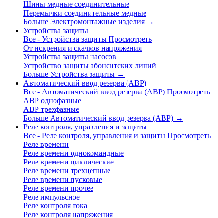
Шины медные соединительные
Перемычки соединительные медные
Больше Электромонтажные изделия
→
Устройства защиты
Все - Устройства защиты
Просмотреть
От искрения и скачков напряжения
Устройства защиты насосов
Устройство защиты абонентских линий
Больше Устройства защиты
→
Автоматический ввод резерва (АВР)
Все - Автоматический ввод резерва (АВР)
Просмотреть
АВР однофазные
АВР трехфазные
Больше Автоматический ввод резерва (АВР)
→
Реле контроля, управления и защиты
Все - Реле контроля, управления и защиты
Просмотреть
Реле времени
Реле времени однокомандные
Реле времени циклические
Реле времени трехцепные
Реле времени пусковые
Реле времени прочее
Реле импульсное
Реле контроля тока
Реле контроля напряжения