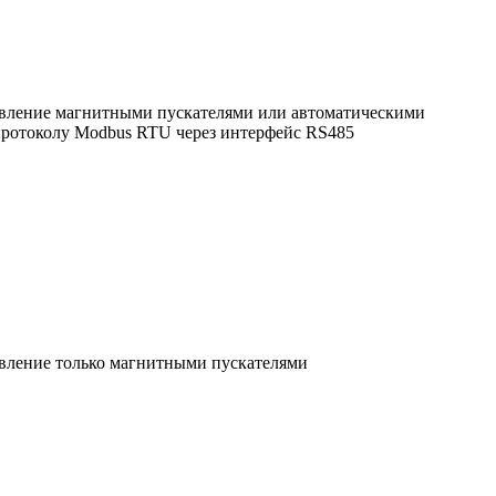
равление магнитными пускателями или автоматическими
 протоколу Modbus RTU через интерфейс RS485
авление только магнитными пускателями