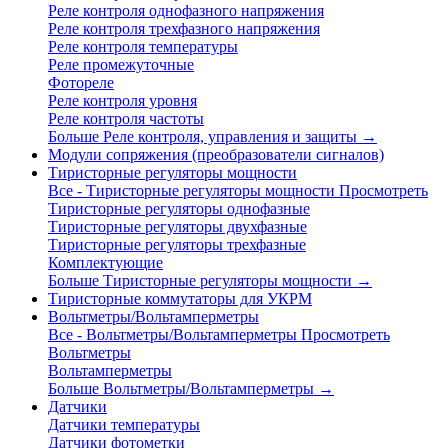
Реле контроля однофазного напряжения
Реле контроля трехфазного напряжения
Реле контроля температуры
Реле промежуточные
Фотореле
Реле контроля уровня
Реле контроля частоты
Больше Реле контроля, управления и защиты
→
Модули сопряжения (преобразователи сигналов)
Тиристорные регуляторы мощности
Все - Тиристорные регуляторы мощности
Просмотреть
Тиристорные регуляторы однофазные
Тиристорные регуляторы двухфазные
Тиристорные регуляторы трехфазные
Комплектующие
Больше Тиристорные регуляторы мощности
→
Тиристорные коммутаторы для УКРМ
Вольтметры/Вольтамперметры
Все - Вольтметры/Вольтамперметры
Просмотреть
Вольтметры
Вольтамперметры
Больше Вольтметры/Вольтамперметры
→
Датчики
Датчики температуры
Датчики фотометки