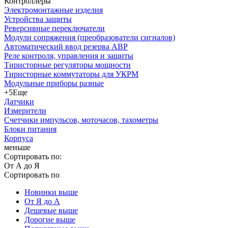
Контроллеры
Электромонтажные изделия
Устройства защиты
Реверсивные переключатели
Модули сопряжения (преобразователи сигналов)
Автоматический ввод резерва АВР
Реле контроля, управления и защиты
Тиристорные регуляторы мощности
Тиристорные коммутаторы для УКРМ
Модульные приборы разные
+5
Еще
Датчики
Измерители
Счетчики импульсов, моточасов, тахометры
Блоки питания
Корпуса
меньше
Сортировать по:
От А до Я
Сортировать по
Новинки выше
От Я до А
Дешевые выше
Дорогие выше