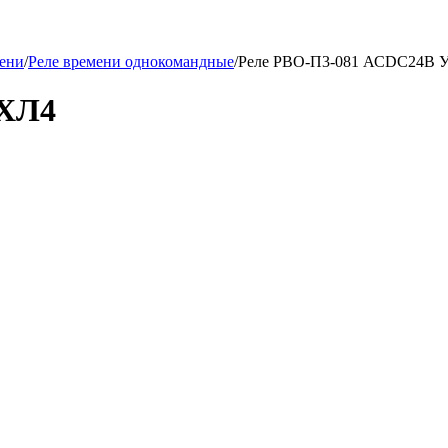
мени
/
Реле времени однокомандные
/
Реле РВО-П3-081 АСDC24В 
УХЛ4