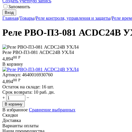
Создать учетную запись
Запомнить
Вход
Главная
/
Товары
/
Реле контроля, управления и защиты
/
Реле вре
Реле РВО-П3-081 АСDC24В 
Реле РВО-П3-081 АСDC24В УХЛ4
00
Р
4,894
В корзину
Артикул:
4640016930760
00
Р
4,894
Остаток на складе:
16 шт.
Срок возврата:
10 раб. дн.
+
−
В корзину
В избранное
Сравнение выбранных
Скидки
Доставка
Варианты оплаты
Наши преимущества