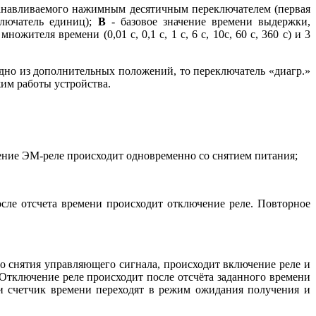
танавливаемого нажимным десятичным переключателем (первая
ключатель единиц);
В
- базовое значение времени выдержки,
ителя времени (0,01 с, 0,1 с, 1 с, 6 с, 10с, 60 с, 360 с) и 3
дно из дополнительных положений, то переключатель «диагр.»
им работы устройства.
чение ЭМ-реле происходит одновременно со снятием питания;
сле отсчета времени происходит отключение реле. Повторное
о снятия управляющего сигнала, происходит включение реле и
Отключение реле происходит после отсчёта заданного времени
 и счетчик времени переходят в режим ожидания получения и