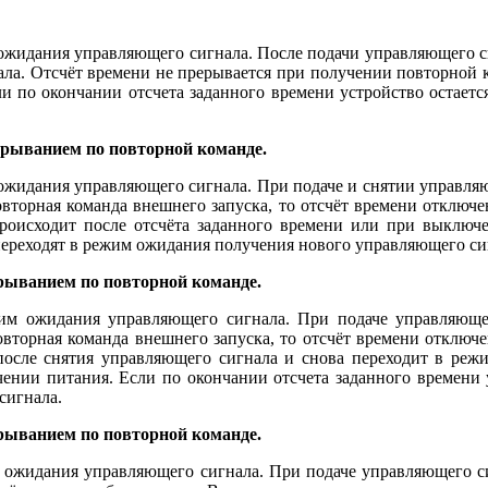
 ожидания управляющего сигнала. После подачи управляющего с
ала. Отсчёт времени не прерывается при получении повторной 
и по окончании отсчета заданного времени устройство остается
ерыванием по повторной команде.
 ожидания управляющего сигнала. При подаче и снятии управляю
овторная команда внешнего запуска, то отсчёт времени отключе
роисходит после отсчёта заданного времени или при выключе
 переходят в режим ожидания получения нового управляющего си
рыванием по повторной команде.
жим ожидания управляющего сигнала. При подаче управляющег
овторная команда внешнего запуска, то отсчёт времени отключен
 после снятия управляющего сигнала и снова переходит в реж
ении питания. Если по окончании отсчета заданного времени у
сигнала.
ерыванием по повторной команде.
м ожидания управляющего сигнала. При подаче управляющего сиг