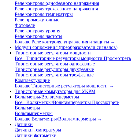
Реле контроля однофазного напряжения
Реле контроля трехфазного напряжения
Реле контроля температуры
Реле промежуточные
Фотореле
Реле контроля уровня
Реле контроля частоты
Больше Реле контроля, управления и защиты
→
Модули сопряжения (преобразователи сигналов)
Тиристорные регуляторы мощности
Все - Тиристорные регуляторы мощности
Просмотреть
Тиристорные регуляторы однофазные
Тиристорные регуляторы двухфазные
Тиристорные регуляторы трехфазные
Комплектующие
Больше Тиристорные регуляторы мощности
→
Тиристорные коммутаторы для УКРМ
Вольтметры/Вольтамперметры
Все - Вольтметры/Вольтамперметры
Просмотреть
Вольтметры
Вольтамперметры
Больше Вольтметры/Вольтамперметры
→
Датчики
Датчики температуры
Датчики фотометки