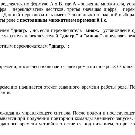
ределяется по формуле A x B, где
А
- значение множителя, ус
фра - переключатель десятков, третья значащая цифра - пере
"
. Данный переключатель имеет 7 основных положений выбора множ
ты реле с
постоянным множителем времени 0,1 с
.
телем
"диагр."
, но, если переключатель
"множ."
установлен в о
е указателя переключателей
"диагр."
и
"множ."
определяет реж
ротным переключателем
"диагр."
:
 времени, после чего включается электромагнитное реле. Отклю
еменно начинается отсчет заданного времени работы реле. По
тания.
м ожидания управляющего сигнала. После подачи и последующег
ерывается при получении повторной команды внешнего запуска. 
данного времени устройство остается под питанием, то реле