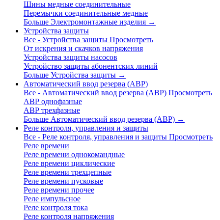
Шины медные соединительные
Перемычки соединительные медные
Больше Электромонтажные изделия
→
Устройства защиты
Все - Устройства защиты
Просмотреть
От искрения и скачков напряжения
Устройства защиты насосов
Устройство защиты абонентских линий
Больше Устройства защиты
→
Автоматический ввод резерва (АВР)
Все - Автоматический ввод резерва (АВР)
Просмотреть
АВР однофазные
АВР трехфазные
Больше Автоматический ввод резерва (АВР)
→
Реле контроля, управления и защиты
Все - Реле контроля, управления и защиты
Просмотреть
Реле времени
Реле времени однокомандные
Реле времени циклические
Реле времени трехцепные
Реле времени пусковые
Реле времени прочее
Реле импульсное
Реле контроля тока
Реле контроля напряжения