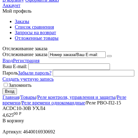
Аккаунт
Мой профиль
Заказы
Список сравнения
Запросы на возврат
Отложенные товары
Отслеживание заказа
Отслеживание заказа
Вход
Регистрация
Ваш E-mail:
Пароль
Забыли пароль?
Создать учетную запись
Запомнить
Вход
Главная
/
Товары
/
Реле контроля, управления и защиты
/
Реле
времени
/
Реле времени однокомандные
/
Реле РВО-П2-15
АСDC10-30В УХЛ4
00
Р
4,625
В корзину
Артикул:
4640016930692