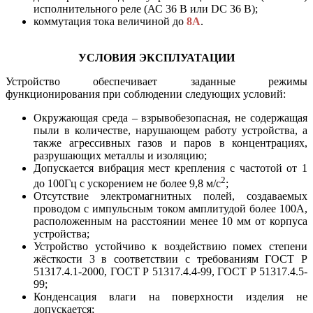
исполнительного реле (АС 36 В или DC 36 В);
коммутация тока величиной до
8А
.
УСЛОВИЯ ЭКСПЛУАТАЦИИ
Устройство обеспечивает заданные режимы
функционирования при соблюдении следующих условий:
Окружающая среда – взрывобезопасная, не содержащая
пыли в количестве, нарушающем работу устройства, а
также агрессивных газов и паров в концентрациях,
разрушающих металлы и изоляцию;
Допускается вибрация мест крепления с частотой от 1
2
до 100Гц с ускорением не более 9,8 м/с
;
Отсутствие электромагнитных полей, создаваемых
проводом с импульсным током амплитудой более 100А,
расположенным на расстоянии менее 10 мм от корпуса
устройства;
Устройство устойчиво к воздействию помех степени
жёсткости 3 в соответствии с требованиям ГОСТ Р
51317.4.1-2000, ГОСТ Р 51317.4.4-99, ГОСТ Р 51317.4.5-
99;
Конденсация влаги на поверхности изделия не
допускается;