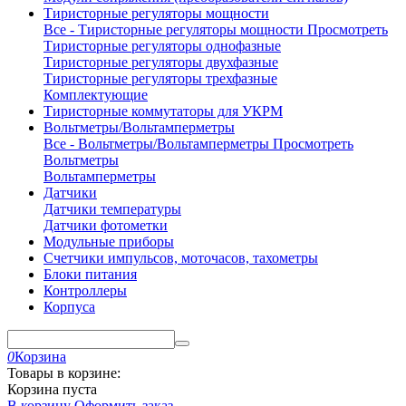
Тиристорные регуляторы мощности
Все - Тиристорные регуляторы мощности
Просмотреть
Тиристорные регуляторы однофазные
Тиристорные регуляторы двухфазные
Тиристорные регуляторы трехфазные
Комплектующие
Тиристорные коммутаторы для УКРМ
Вольтметры/Вольтамперметры
Все - Вольтметры/Вольтамперметры
Просмотреть
Вольтметры
Вольтамперметры
Датчики
Датчики температуры
Датчики фотометки
Модульные приборы
Счетчики импульсов, моточасов, тахометры
Блоки питания
Контроллеры
Корпуса
0
Корзина
Товары в корзине:
Корзина пуста
В корзину
Оформить заказ