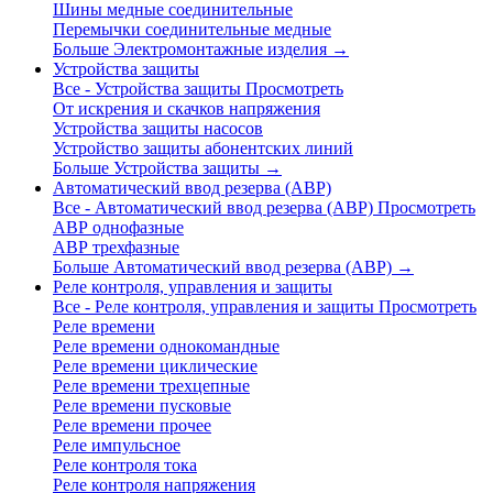
Шины медные соединительные
Перемычки соединительные медные
Больше Электромонтажные изделия
→
Устройства защиты
Все - Устройства защиты
Просмотреть
От искрения и скачков напряжения
Устройства защиты насосов
Устройство защиты абонентских линий
Больше Устройства защиты
→
Автоматический ввод резерва (АВР)
Все - Автоматический ввод резерва (АВР)
Просмотреть
АВР однофазные
АВР трехфазные
Больше Автоматический ввод резерва (АВР)
→
Реле контроля, управления и защиты
Все - Реле контроля, управления и защиты
Просмотреть
Реле времени
Реле времени однокомандные
Реле времени циклические
Реле времени трехцепные
Реле времени пусковые
Реле времени прочее
Реле импульсное
Реле контроля тока
Реле контроля напряжения