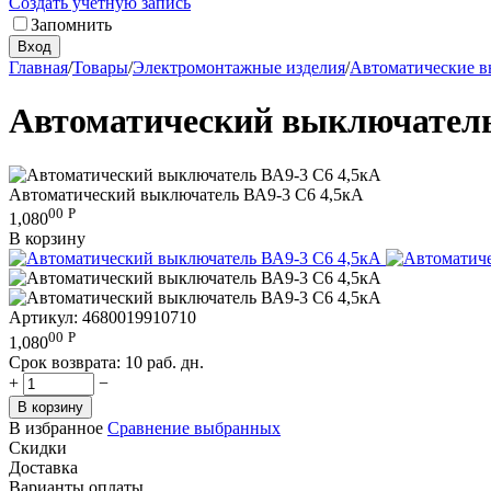
Создать учетную запись
Запомнить
Вход
Главная
/
Товары
/
Электромонтажные изделия
/
Автоматические 
Автоматический выключатель
Автоматический выключатель ВА9-3 С6 4,5кА
00
Р
1,080
В корзину
Артикул:
4680019910710
00
Р
1,080
Срок возврата:
10 раб. дн.
+
−
В корзину
В избранное
Сравнение выбранных
Скидки
Доставка
Варианты оплаты