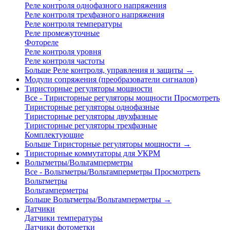
Реле контроля однофазного напряжения
Реле контроля трехфазного напряжения
Реле контроля температуры
Реле промежуточные
Фотореле
Реле контроля уровня
Реле контроля частоты
Больше Реле контроля, управления и защиты
→
Модули сопряжения (преобразователи сигналов)
Тиристорные регуляторы мощности
Все - Тиристорные регуляторы мощности
Просмотреть
Тиристорные регуляторы однофазные
Тиристорные регуляторы двухфазные
Тиристорные регуляторы трехфазные
Комплектующие
Больше Тиристорные регуляторы мощности
→
Тиристорные коммутаторы для УКРМ
Вольтметры/Вольтамперметры
Все - Вольтметры/Вольтамперметры
Просмотреть
Вольтметры
Вольтамперметры
Больше Вольтметры/Вольтамперметры
→
Датчики
Датчики температуры
Датчики фотометки