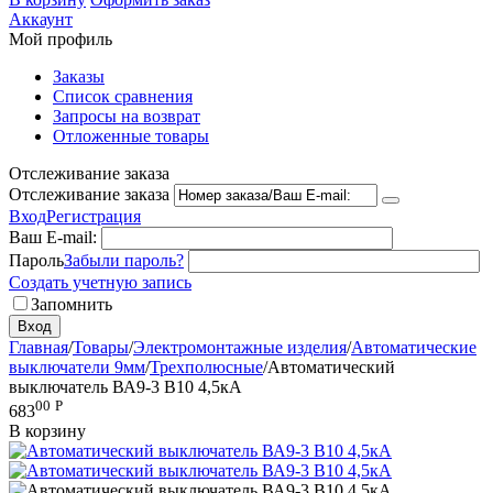
Аккаунт
Мой профиль
Заказы
Список сравнения
Запросы на возврат
Отложенные товары
Отслеживание заказа
Отслеживание заказа
Вход
Регистрация
Ваш E-mail:
Пароль
Забыли пароль?
Создать учетную запись
Запомнить
Вход
Главная
/
Товары
/
Электромонтажные изделия
/
Автоматические
выключатели 9мм
/
Трехполюсные
/
Автоматический
выключатель ВА9-3 В10 4,5кА
00
Р
683
В корзину