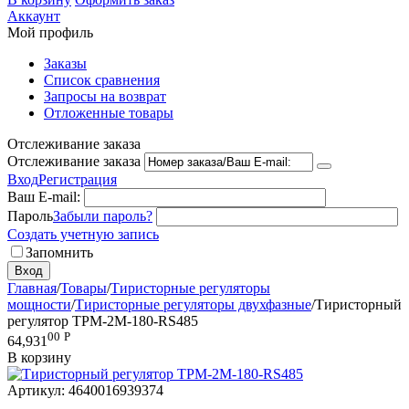
Аккаунт
Мой профиль
Заказы
Список сравнения
Запросы на возврат
Отложенные товары
Отслеживание заказа
Отслеживание заказа
Вход
Регистрация
Ваш E-mail:
Пароль
Забыли пароль?
Создать учетную запись
Запомнить
Вход
Главная
/
Товары
/
Тиристорные регуляторы
мощности
/
Тиристорные регуляторы двухфазные
/
Тиристорный
регулятор ТРМ-2М-180-RS485
00
Р
64,931
В корзину
Артикул:
4640016939374