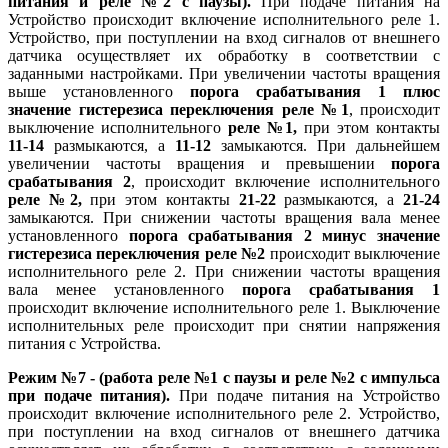
питания
и
реле №2 с паузы
).
При подаче питания на
Устройство происходит включение исполнительного реле 1.
Устройство, при поступлении на вход сигналов от внешнего
датчика осуществляет их обработку в соответствии с
заданными настройками. При увеличении частоты вращения
выше установленного
порога срабатывания 1
плюс
значение гистерезиса переключения реле №1
, происходит
выключение исполнительного
реле №1,
при этом контакты
11-14
размыкаются, а
11-12
замыкаются. При дальнейшем
увеличении частоты вращения и превышении
порога
срабатывания 2
, происходит включение исполнительного
реле №2,
при этом контакты
21-22
размыкаются, а
21-24
замыкаются. При снижении частоты вращения вала менее
установленного
порога срабатывания 2
минус
значение
гистерезиса переключения реле №2
происходит выключение
исполнительного реле 2. При снижении частоты вращения
вала менее установленного
порога срабатывания 1
происходит включение исполнительного реле 1. Выключение
исполнительных реле происходит при снятии напряжения
питания с Устройства.
Режим №7 -
(
работа реле №1
с паузы
и
реле №2
с импульса
при подаче питания
).
При подаче питания на Устройство
происходит включение исполнительного реле 2. Устройство,
при поступлении на вход сигналов от внешнего датчика