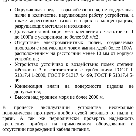
Окружающая среда – взрывобезопасная, не содержащая
пыли в количестве, нарушающем работу устройства, а
также агрессивных газов и паров в концентрациях,
разрушающих металлы и изоляцию;
Допускается вибрация мест крепления с частотой от 1
до 100Гц с ускорением не более 9,8 м/с2;
Отсутствие электромагнитных полей, создаваемых
проводом с импульсным током амплитудой более 100А,
расположенным на расстоянии менее 10 мм от корпуса
устройства;
Устройство устойчиво к воздействию помех степени
жёсткости 3 в соответствии с требованиям ГОСТ Р
51317.4.1-2000, ГОСТ Р 51317.4.4-99, ГОСТ Р 51317.4.5-
99;
Конденсация влаги на поверхности изделия не
допускается;
Высота над уровнем моря не более 2000 м.
В процессе эксплуатации устройства необходимо
периодически протирать прибор сухой ветошью от пыли и
грязи. А так же периодически проверять надёжность
крепления прибора на применяемом оборудовании и
отсутствии повреждений кабеля питания.