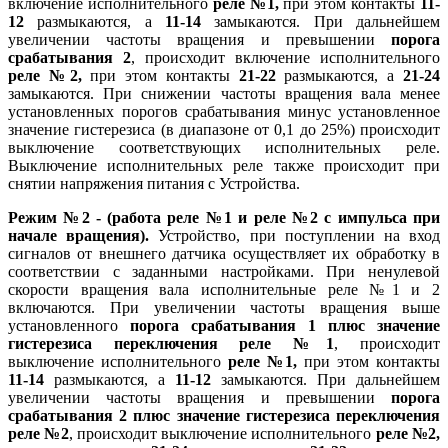
включение исполнительного
реле №1,
при этом контакты
11-
12
размыкаются, а
11-14
замыкаются. При дальнейшем
увеличении частоты вращения и превышении
порога
срабатывания 2
, происходит включение исполнительного
реле №2,
при этом контакты
21-22
размыкаются, а
21-24
замыкаются. При снижении частоты вращения вала менее
установленных порогов срабатывания минус установленное
значение гистерезиса (в диапазоне от 0,1 до 25%) происходит
выключение соответствующих исполнительных реле.
Выключение исполнительных реле также происходит при
снятии напряжения питания с Устройства.
Режим №2 -
(работа реле №1 и реле №2
с импульса
при
начале вращения
).
Устройство, при поступлении на вход
сигналов от внешнего датчика осуществляет их обработку в
соответствии с заданными настройками. При ненулевой
скорости вращения вала исполнительные реле №1 и 2
включаются. При увеличении частоты вращения выше
установленного
порога срабатывания 1 плюс значение
гистерезиса переключения реле №1
, происходит
выключение исполнительного
реле №1,
при этом контакты
11-14
размыкаются, а
11-12
замыкаются. При дальнейшем
увеличении частоты вращения и превышении
порога
срабатывания 2
плюс значение гистерезиса переключения
реле №2
, происходит выключение исполнительного
реле №2,