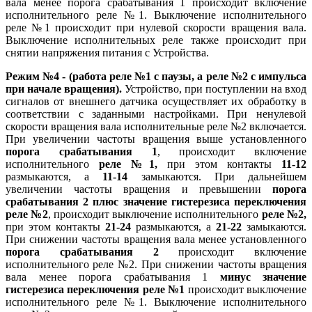
вала менее порога срабатывания 1 происходит включение
исполнительного реле №1. Выключение исполнительного
реле №1 происходит при нулевой скорости вращения вала.
Выключение исполнительных реле также происходит при
снятии напряжения питания с Устройства.
Режим №4 -
(работа реле №1
с паузы
, а реле №2
с импульса
при начале вращения
).
Устройство, при поступлении на вход
сигналов от внешнего датчика осуществляет их обработку в
соответствии с заданными настройками. При ненулевой
скорости вращения вала исполнительные реле №2 включается.
При увеличении частоты вращения выше установленного
порога срабатывания 1
, происходит включение
исполнительного
реле №1,
при этом контакты
11-12
размыкаются, а
11-14
замыкаются. При дальнейшем
увеличении частоты вращения и превышении
порога
срабатывания 2 плюс
значение гистерезиса переключения
реле №2
, происходит выключение исполнительного
реле №2,
при этом контакты
21-24
размыкаются, а
21-22
замыкаются.
При снижении частоты вращения вала менее установленного
порога срабатывания 2
происходит включение
исполнительного реле №2. При снижении частоты вращения
вала менее порога срабатывания 1
минус значение
гистерезиса переключения реле №1
происходит выключение
исполнительного реле №1. Выключение исполнительного