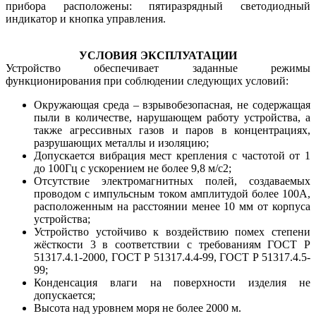
прибора расположены: пятиразрядный светодиодный
индикатор и кнопка управления.
УСЛОВИЯ ЭКСПЛУАТАЦИИ
Устройство обеспечивает заданные режимы
функционирования при соблюдении следующих условий:
Окружающая среда – взрывобезопасная, не содержащая
пыли в количестве, нарушающем работу устройства, а
также агрессивных газов и паров в концентрациях,
разрушающих металлы и изоляцию;
Допускается вибрация мест крепления с частотой от 1
до 100Гц с ускорением не более 9,8 м/с2;
Отсутствие электромагнитных полей, создаваемых
проводом с импульсным током амплитудой более 100А,
расположенным на расстоянии менее 10 мм от корпуса
устройства;
Устройство устойчиво к воздействию помех степени
жёсткости 3 в соответствии с требованиям ГОСТ Р
51317.4.1-2000, ГОСТ Р 51317.4.4-99, ГОСТ Р 51317.4.5-
99;
Конденсация влаги на поверхности изделия не
допускается;
Высота над уровнем моря не более 2000 м.