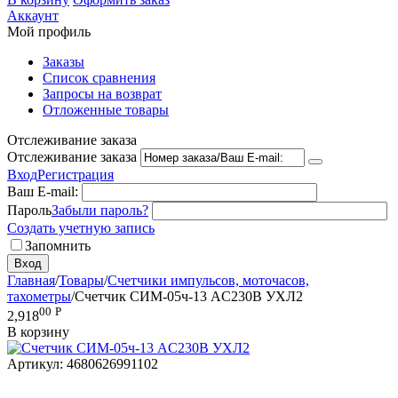
Аккаунт
Мой профиль
Заказы
Список сравнения
Запросы на возврат
Отложенные товары
Отслеживание заказа
Отслеживание заказа
Вход
Регистрация
Ваш E-mail:
Пароль
Забыли пароль?
Создать учетную запись
Запомнить
Вход
Главная
/
Товары
/
Счетчики импульсов, моточасов,
тахометры
/
Счетчик СИМ-05ч-13 AC230В УХЛ2
00
Р
2,918
В корзину
Артикул:
4680626991102