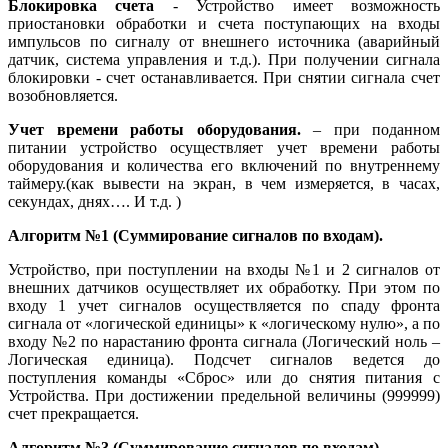
Блокировка счета
- Устройство имеет возможность
приостановки обработки и счета поступающих на входы
импульсов по сигналу от внешнего источника (аварийный
датчик, система управления и т.д.). При получении сигнала
блокировки - счет останавливается.
При снятии сигнала счет
возобновляется.
Учет времени работы оборудования.
– при поданном
питании устройство осуществляет учет времени работы
оборудования и количества его включений по внутреннему
таймеру.(как вывести на экран, в чем измеряется, в часах,
секундах, днях…. И т.д. )
Алгоритм №1 (Суммирование сигналов по входам).
Устройство, при поступлении на входы №1 и 2 сигналов от
внешних датчиков осуществляет их обработку. При этом по
входу 1 учет сигналов осуществляется по спаду фронта
сигнала от «логической единицы» к «логическому нулю», а по
входу №2 по нарастанию фронта сигнала (Логический ноль –
Логическая единица). Подсчет сигналов ведется до
поступления команды «Сброс» или до снятия питания с
Устройства. При достижении предельной величины (999999)
счет прекращается.
Алгоритм №3 (Суммирование сигналов по входам).