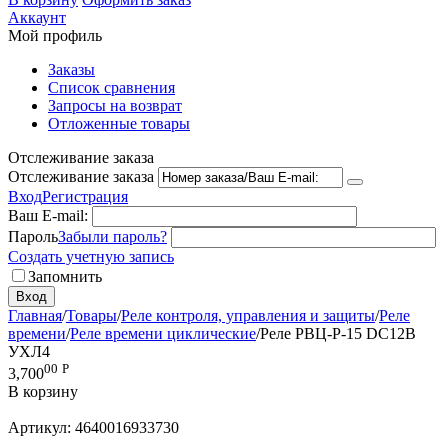
Аккаунт
Мой профиль
Заказы
Список сравнения
Запросы на возврат
Отложенные товары
Отслеживание заказа
Отслеживание заказа
Вход
Регистрация
Ваш E-mail:
Пароль
Забыли пароль?
Создать учетную запись
Запомнить
Вход
Главная
/
Товары
/
Реле контроля, управления и защиты
/
Реле
времени
/
Реле времени циклические
/
Реле РВЦ-Р-15 DC12В
УХЛ4
00
Р
3,700
В корзину
Артикул:
4640016933730