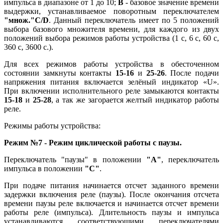
импульса в диапазоне от 1 до 10;
В
- базовое значение времени
выдержки, устанавливаемое поворотным переключателем
"множ."C/D
. Данный переключатель имеет по 5 положений
выбора базового множителя времени, для каждого из двух
положений выбора режимов работы устройства (1 с, 6 с, 60 с,
360 с, 3600 с.).
Для всех режимов работы устройства в обесточенном
состоянии замкнуты контакты
15-16
и
25-26
. После подачи
напряжения питания включается зелёный индикатор «U».
При включении исполнительного реле замыкаются контакты
15-18
и
25-28
, а так же загорается желтый индикатор работы
реле.
Режимы работы устройства:
Режим №7 - Режим циклической работы с паузы.
Переключатель "паузы" в положении
"А"
, переключатель
импульса в положении
"C"
.
При подаче питания начинается отсчет заданного времени
задержки включения реле (паузы). После окончания отсчета
времени паузы реле включается и начинается отсчет времени
работы реле (импульса). Длительность паузы и импульса
устанавливаются соответствующими переключателями