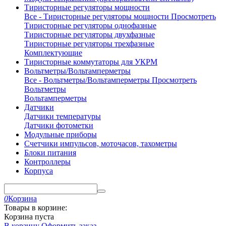
Тиристорные регуляторы мощности
Все - Тиристорные регуляторы мощности
Просмотреть
Тиристорные регуляторы однофазные
Тиристорные регуляторы двухфазные
Тиристорные регуляторы трехфазные
Комплектующие
Тиристорные коммутаторы для УКРМ
Вольтметры/Вольтамперметры
Все - Вольтметры/Вольтамперметры
Просмотреть
Вольтметры
Вольтамперметры
Датчики
Датчики температуры
Датчики фотометки
Модульные приборы
Счетчики импульсов, моточасов, тахометры
Блоки питания
Контроллеры
Корпуса
0
Корзина
Товары в корзине:
Корзина пуста
В корзину
Оформить заказ