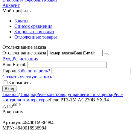
Аккаунт
Мой профиль
Заказы
Список сравнения
Запросы на возврат
Отложенные товары
Отслеживание заказа
Отслеживание заказа
Вход
Регистрация
Ваш E-mail:
Пароль
Забыли пароль?
Создать учетную запись
Запомнить
Вход
Главная
/
Товары
/
Реле контроля, управления и защиты
/
Реле
контроля температуры
/
Реле РТЗ-1М AC230В УХЛ4
00
Р
2,142
В корзину
Артикул:
4640016936984
MPN:
4640016936984