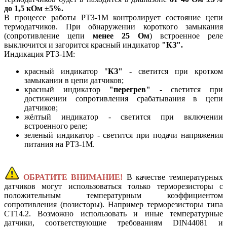
до 1,5 кОм
±5%.
В процессе работы РТЗ-1М контролирует состояние цепи
термодатчиков. При обнаружении короткого замыкания
(сопротивление цепи
менее 25 Ом
) встроенное реле
выключится и загорится красный индикатор
"КЗ".
Индикация РТЗ-1М:
красный индикатор "
КЗ" -
светится при кротком
замыкании в цепи датчиков;
красный индикатор
"перегрев" -
светится при
достижении сопротивления срабатывания в цепи
датчиков;
жёлтый индикатор - светится при включении
встроенного реле;
зеленый индикатор - светится при подачи напряжения
питания на РТЗ-1М.
ОБРАТИТЕ ВНИМАНИЕ!
В качестве температурных
датчиков могут использоваться только терморезисторы с
положительным температурным коэффициентом
сопротивления (позисторы). Например терморезисторы типа
СТ14.2. Возможно использовать и иные температурные
датчики, соответствующие требованиям DIN44081 и