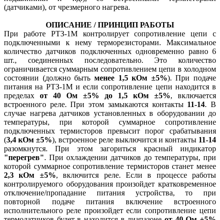
(датчиками), от чрезмерного нагрева.
ОПИСАНИЕ / ПРИНЦИП РАБОТЫ
При работе РТЗ-1М контролирует сопротивление цепи с
подключенными к нему терморезисторами. Максимальное
количество датчиков подключенных одновременно равно 6
шт., соединенных последовательно. Это количество
ограничивается суммарным сопротивлением цепи в холодном
состоянии (должно быть
менее
1,5 кОм ±5%
). При подаче
питания на РТЗ-1М и если сопротивление цепи находится в
пределах
от 40 Ом
±5% до 1,5 кОм
±5%
, включается
встроенного реле. При этом замыкаются контакты
11-14
. В
случае нагрева датчиков установленных в оборудовании до
температуры, при которой суммарное сопротивление
подключенных термисторов превысит порог срабатывания
(
3,4 кОм
±5%
), встроенное реле выключится и контакты
11-14
разомкнутся. При этом загориться красный индикатор
"перегрев"
. При охлаждении датчиков до температуры, при
которой суммарное сопротивление термисторов станет менее
2,3 кОм
±5%
, включится реле. Если в процессе работы
контролируемого оборудования произойдет кратковременное
отключение/пропадание питания устройства, то при
повторной подаче питания включение встроенного
исполнительного реле произойдет если сопротивление цепи
термодатчиков будет в находится в диапазоне
от 40 Ом
±5%