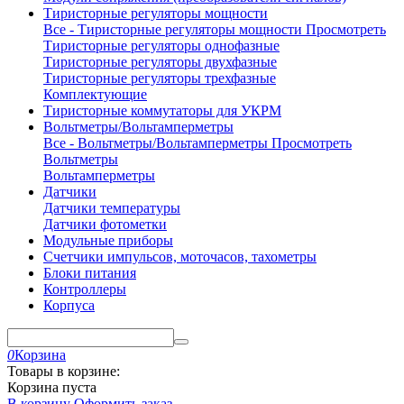
Тиристорные регуляторы мощности
Все - Тиристорные регуляторы мощности
Просмотреть
Тиристорные регуляторы однофазные
Тиристорные регуляторы двухфазные
Тиристорные регуляторы трехфазные
Комплектующие
Тиристорные коммутаторы для УКРМ
Вольтметры/Вольтамперметры
Все - Вольтметры/Вольтамперметры
Просмотреть
Вольтметры
Вольтамперметры
Датчики
Датчики температуры
Датчики фотометки
Модульные приборы
Счетчики импульсов, моточасов, тахометры
Блоки питания
Контроллеры
Корпуса
0
Корзина
Товары в корзине:
Корзина пуста
В корзину
Оформить заказ