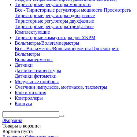
Тиристорные регуляторы мощности
Все - Тиристорные регуляторы мощности
Просмотреть
Тиристорные регуляторы однофазные
Тиристорные регуляторы двухфазные
Тиристорные регуляторы трехфазные
Комплектующие
Тиристорные коммутаторы для УКРМ
Вольтметры/Вольтамперметры
Все - Вольтметры/Вольтамперметры
Просмотреть
Вольтметры
Вольтамперметры
Датчики
Датчики температуры
Датчики фотометки
Модульные приборы
Счетчики импульсов, моточасов, тахометры
Блоки питания
Контроллеры
Корпуса
0
Корзина
Товары в корзине:
Корзина пуста
В корзину
Оформить заказ