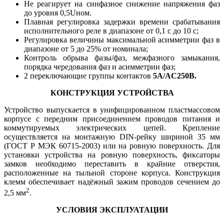
Не реагирует на синфазное снижение напряжения фаз
до уровня 0,5Uном.
Плавная регулировка задержки времени срабатывания
исполнительного реле в диапазоне от 0,1 с до 10 с;
Регулировка величины максимальной асимметрии фаз в
диапазоне от 5 до 25% от номинала;
Контроль обрыва фазы/фаз, межфазного замыкания,
порядка чередования фаз и асимметрии фаз;
2 переключающие группы контактов
5А/AC250В.
КОНСТРУКЦИЯ УСТРОЙСТВА
Устройство выпускается в унифицированном пластмассовом
корпусе с передним присоединением проводов питания и
коммутируемых электрических цепей. Крепление
осуществляется на монтажную DIN-рейку шириной 35 мм
(ГОСТ Р МЭК 60715-2003) или на ровную поверхность. Для
установки устройства на ровную поверхность, фиксаторы
замков необходимо переставить в крайние отверстия,
расположенные на тыльной стороне корпуса. Конструкция
клемм обеспечивает надёжный зажим проводов сечением до
2
2,5 мм
.
УСЛОВИЯ ЭКСПЛУАТАЦИИ