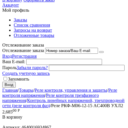
Аккаунт
Мой профиль
Заказы
Список сравнения
Запросы на возврат
Отложенные товары
Отслеживание заказа
Отслеживание заказа
Вход
Регистрация
Ваш E-mail:
Пароль
Забыли пароль?
Создать учетную запись
Запомнить
Вход
Главная
/
Товары
/
Реле контроля, управления и защиты
/
Реле
контроля напряжения
/
Реле контроля трехфазного
напряжения
/
Контроль линейных напряжений, трехпроводной
сети (реле контроля фаз)
/
Реле РКФ-М06-12-15 AC400В УХЛ2
00
Р
2,685
В корзину
Артикул:
4640016934867