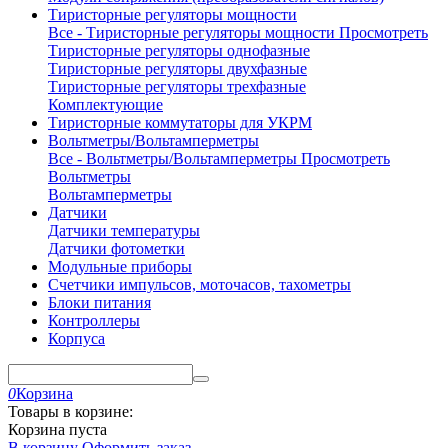
Тиристорные регуляторы мощности
Все - Тиристорные регуляторы мощности
Просмотреть
Тиристорные регуляторы однофазные
Тиристорные регуляторы двухфазные
Тиристорные регуляторы трехфазные
Комплектующие
Тиристорные коммутаторы для УКРМ
Вольтметры/Вольтамперметры
Все - Вольтметры/Вольтамперметры
Просмотреть
Вольтметры
Вольтамперметры
Датчики
Датчики температуры
Датчики фотометки
Модульные приборы
Счетчики импульсов, моточасов, тахометры
Блоки питания
Контроллеры
Корпуса
0
Корзина
Товары в корзине:
Корзина пуста
В корзину
Оформить заказ