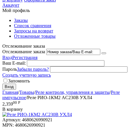
Аккаунт
Мой профиль
Заказы
Список сравнения
Запросы на возврат
Отложенные товары
Отслеживание заказа
Отслеживание заказа
Вход
Регистрация
Ваш E-mail:
Пароль
Забыли пароль?
Создать учетную запись
Запомнить
Вход
Главная
/
Товары
/
Реле контроля, управления и защиты
/
Реле
импульсное
/
Реле РИО-1КМ2 AC230В УХЛ4
00
Р
2,359
В корзину
Артикул:
4680626990921
MPN:
4680626990921