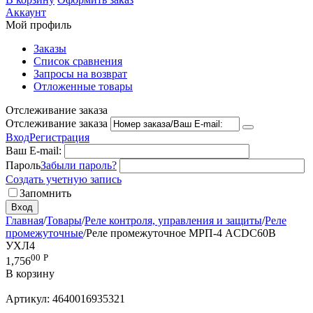
Аккаунт
Мой профиль
Заказы
Список сравнения
Запросы на возврат
Отложенные товары
Отслеживание заказа
Отслеживание заказа
Вход
Регистрация
Ваш E-mail:
Пароль
Забыли пароль?
Создать учетную запись
Запомнить
Вход
Главная
/
Товары
/
Реле контроля, управления и защиты
/
Реле
промежуточные
/
Реле промежуточное МРП-4 ACDC60В
УХЛ4
00
Р
1,756
В корзину
Артикул:
4640016935321