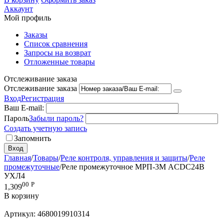
Аккаунт
Мой профиль
Заказы
Список сравнения
Запросы на возврат
Отложенные товары
Отслеживание заказа
Отслеживание заказа
Вход
Регистрация
Ваш E-mail:
Пароль
Забыли пароль?
Создать учетную запись
Запомнить
Вход
Главная
/
Товары
/
Реле контроля, управления и защиты
/
Реле
промежуточные
/
Реле промежуточное МРП-3М ACDC24В
УХЛ4
00
Р
1,309
В корзину
Артикул:
4680019910314