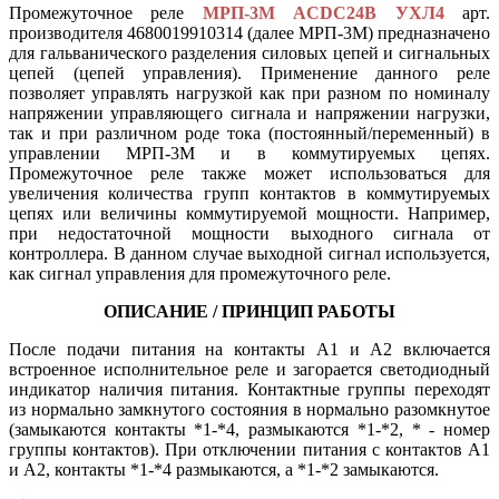
Промежуточное реле
МРП-3М ACDC24В УХЛ4
арт.
производителя 4680019910314 (далее МРП-3М) предназначено
для гальванического разделения силовых цепей и сигнальных
цепей (цепей управления). Применение данного реле
позволяет управлять нагрузкой как при разном по номиналу
напряжении управляющего сигнала и напряжении нагрузки,
так и при различном роде тока (постоянный/переменный) в
управлении МРП-3М и в коммутируемых цепях.
Промежуточное реле также может использоваться для
увеличения количества групп контактов в коммутируемых
цепях или величины коммутируемой мощности. Например,
при недостаточной мощности выходного сигнала от
контроллера. В данном случае выходной сигнал используется,
как сигнал управления для промежуточного реле.
ОПИСАНИЕ / ПРИНЦИП РАБОТЫ
После подачи питания на контакты А1 и А2 включается
встроенное исполнительное реле и загорается светодиодный
индикатор наличия питания. Контактные группы переходят
из нормально замкнутого состояния в нормально разомкнутое
(замыкаются контакты *1-*4, размыкаются *1-*2, * - номер
группы контактов). При отключении питания с контактов А1
и А2, контакты *1-*4 размыкаются, а *1-*2 замыкаются.