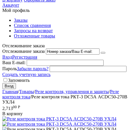
Аккаунт
Мой профиль
Заказы
Список сравнения
Запросы на возврат
Отложенные товары
Отслеживание заказа
Отслеживание заказа
Вход
Регистрация
Ваш E-mail:
Пароль
Забыли пароль?
Создать учетную запись
Запомнить
Вход
Главная
/
Товары
/
Реле контроля, управления и защиты
/
Реле
контроля тока
/
Реле контроля тока РКТ-3 DC5А ACDC50-270В
УХЛ4
00
Р
2,713
В корзину