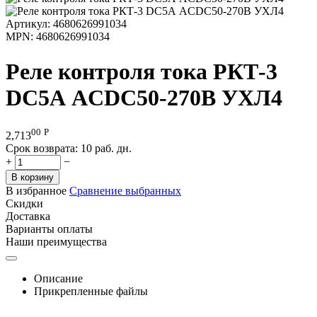
Артикул:
4680626991034
MPN:
4680626991034
Реле контроля тока РКТ-3
DC5А ACDC50-270В УХЛ4
00
Р
2,713
Срок возврата:
10 раб. дн.
+
−
В корзину
В избранное
Сравнение выбранных
Скидки
Доставка
Варианты оплаты
Наши преимущества
Описание
Прикрепленные файлы