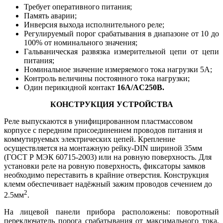
Требует оперативного питания;
Память аварии;
Инверсия выхода исполнительного реле;
Регулируемый порог срабатывания в диапазоне от 10 до
100% от номинального значения;
Гальваническая развязка измерительной цепи от цепи
питания;
Номинальное значение измеряемого тока нагрузки 5А;
Контроль величины постоянного тока нагрузки;
Один перикидной контакт
16А/AC250В.
КОНСТРУКЦИЯ УСТРОЙСТВА
Реле выпускаются в унифицированном пластмассовом
корпусе с передним присоединением проводов питания и
коммутируемых электрических цепей. Крепление
осуществляется на монтажную рейку-DIN шириной 35мм
(ГОСТ Р МЭК 60715-2003) или на ровную поверхность. Для
установки реле на ровную поверхность, фиксаторы замков
необходимо переставить в крайние отверстия. Конструкция
клемм обеспечивает надёжный зажим проводов сечением до
2
2.5мм
.
На лицевой панели прибора расположены: поворотный
переключатель порога срабатывания от максимального тока,