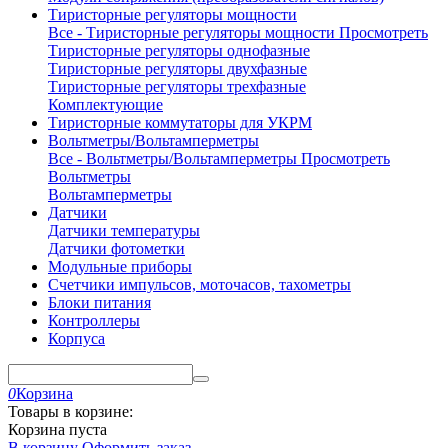
Тиристорные регуляторы мощности
Все - Тиристорные регуляторы мощности
Просмотреть
Тиристорные регуляторы однофазные
Тиристорные регуляторы двухфазные
Тиристорные регуляторы трехфазные
Комплектующие
Тиристорные коммутаторы для УКРМ
Вольтметры/Вольтамперметры
Все - Вольтметры/Вольтамперметры
Просмотреть
Вольтметры
Вольтамперметры
Датчики
Датчики температуры
Датчики фотометки
Модульные приборы
Счетчики импульсов, моточасов, тахометры
Блоки питания
Контроллеры
Корпуса
0
Корзина
Товары в корзине:
Корзина пуста
В корзину
Оформить заказ