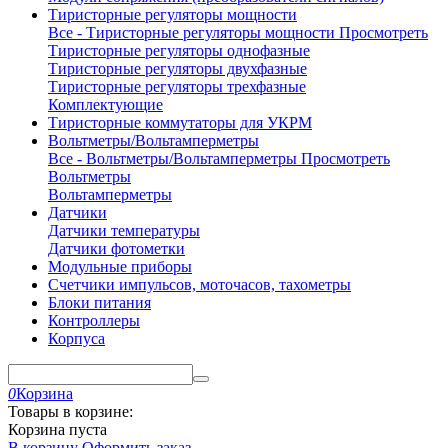
Тиристорные регуляторы мощности
Все - Тиристорные регуляторы мощности
Просмотреть
Тиристорные регуляторы однофазные
Тиристорные регуляторы двухфазные
Тиристорные регуляторы трехфазные
Комплектующие
Тиристорные коммутаторы для УКРМ
Вольтметры/Вольтамперметры
Все - Вольтметры/Вольтамперметры
Просмотреть
Вольтметры
Вольтамперметры
Датчики
Датчики температуры
Датчики фотометки
Модульные приборы
Счетчики импульсов, моточасов, тахометры
Блоки питания
Контроллеры
Корпуса
0
Корзина
Товары в корзине:
Корзина пуста
В корзину
Оформить заказ