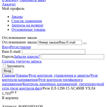
Аккаунт
Мой профиль
Заказы
Список сравнения
Запросы на возврат
Отложенные товары
Отслеживание заказа
Отслеживание заказа
Вход
Регистрация
Ваш E-mail:
Пароль
Забыли пароль?
Создать учетную запись
Запомнить
Вход
Главная
/
Товары
/
Реле контроля, управления и защиты
/
Реле
контроля напряжения
/
Реле контроля трехфазного
напряжения
/
Контроль линейных напряжений, трехпроводной
сети (реле контроля фаз)
/
Реле ЕЛ-12М-15 AC400В УХЛ4
00
Р
1,703
В корзину
Артикул:
4640016934430