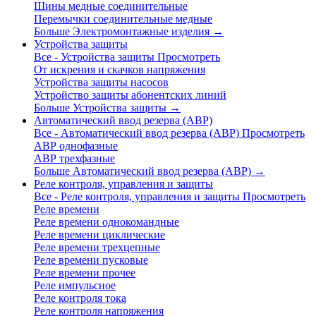
Шины медные соединительные
Перемычки соединительные медные
Больше Электромонтажные изделия
→
Устройства защиты
Все - Устройства защиты
Просмотреть
От искрения и скачков напряжения
Устройства защиты насосов
Устройство защиты абонентских линий
Больше Устройства защиты
→
Автоматический ввод резерва (АВР)
Все - Автоматический ввод резерва (АВР)
Просмотреть
АВР однофазные
АВР трехфазные
Больше Автоматический ввод резерва (АВР)
→
Реле контроля, управления и защиты
Все - Реле контроля, управления и защиты
Просмотреть
Реле времени
Реле времени однокомандные
Реле времени циклические
Реле времени трехцепные
Реле времени пусковые
Реле времени прочее
Реле импульсное
Реле контроля тока
Реле контроля напряжения