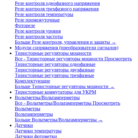
Реле контроля однофазного напряжения
Реле контроля трехфазного напряжения
Реле контроля температуры
Реле промежуточные
Фотореле
Реле контроля уровня
Реле контроля частоты
Больше Реле контроля, управления и защиты
→
Модули сопряжения (преобразователи сигналов)
Тиристорные регуляторы мощности
Все - Тиристорные регуляторы мощности
Просмотреть
Тиристорные регуляторы однофазные
Тиристорные регуляторы двухфазные
Тиристорные регуляторы трехфазные
Комплектующие
Больше Тиристорные регуляторы мощности
→
Тиристорные коммутаторы для УКРМ
Вольтметры/Вольтамперметры
Все - Вольтметры/Вольтамперметры
Просмотреть
Вольтметры
Вольтамперметры
Больше Вольтметры/Вольтамперметры
→
Датчики
Датчики температуры
Датчики фотометки