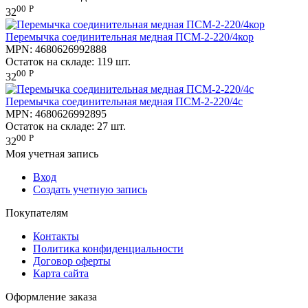
00
Р
32
Перемычка соединительная медная ПСМ-2-220/4кор
MPN:
4680626992888
Остаток на складе:
119 шт.
00
Р
32
Перемычка соединительная медная ПСМ-2-220/4с
MPN:
4680626992895
Остаток на складе:
27 шт.
00
Р
32
Моя учетная запись
Вход
Создать учетную запись
Покупателям
Контакты
Политика конфиденциальности
Договор оферты
Карта сайта
Оформление заказа