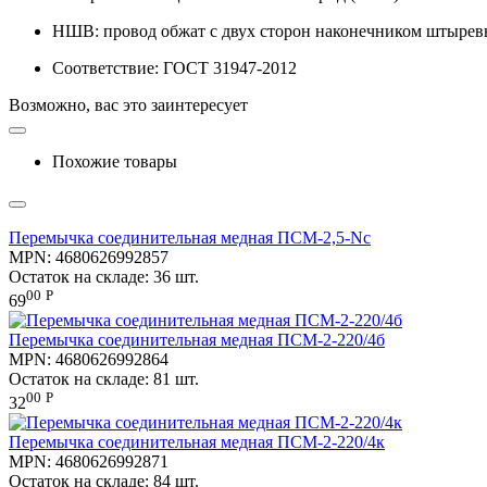
НШВ: провод обжат с двух сторон наконечником штыре
Соответствие: ГОСТ 31947-2012
Возможно, вас это заинтересует
Похожие товары
Перемычка соединительная медная ПСМ-2,5-Nc
MPN:
4680626992857
Остаток на складе:
36 шт.
00
Р
69
Перемычка соединительная медная ПСМ-2-220/4б
MPN:
4680626992864
Остаток на складе:
81 шт.
00
Р
32
Перемычка соединительная медная ПСМ-2-220/4к
MPN:
4680626992871
Остаток на складе:
84 шт.