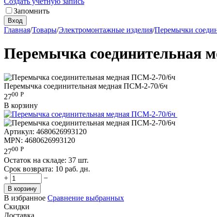
Создать учетную запись
Запомнить
Вход
Главная
/
Товары
/
Электромонтажные изделия
/
Перемычки соеди
Перемычка соединительная м
Перемычка соединительная медная ПСМ-2-70/6ч
00
Р
27
В корзину
Артикул:
4680626993120
MPN:
4680626993120
00
Р
27
Остаток на складе:
37 шт.
Срок возврата:
10 раб. дн.
+
−
В корзину
В избранное
Сравнение выбранных
Скидки
Доставка