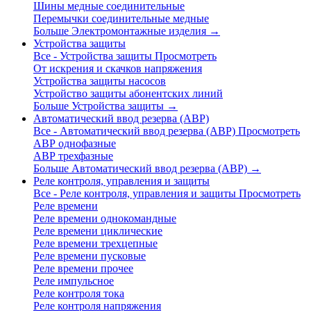
Шины медные соединительные
Перемычки соединительные медные
Больше Электромонтажные изделия
→
Устройства защиты
Все - Устройства защиты
Просмотреть
От искрения и скачков напряжения
Устройства защиты насосов
Устройство защиты абонентских линий
Больше Устройства защиты
→
Автоматический ввод резерва (АВР)
Все - Автоматический ввод резерва (АВР)
Просмотреть
АВР однофазные
АВР трехфазные
Больше Автоматический ввод резерва (АВР)
→
Реле контроля, управления и защиты
Все - Реле контроля, управления и защиты
Просмотреть
Реле времени
Реле времени однокомандные
Реле времени циклические
Реле времени трехцепные
Реле времени пусковые
Реле времени прочее
Реле импульсное
Реле контроля тока
Реле контроля напряжения