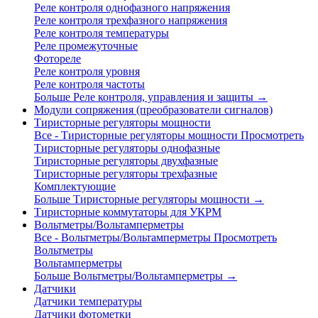
Реле контроля однофазного напряжения
Реле контроля трехфазного напряжения
Реле контроля температуры
Реле промежуточные
Фотореле
Реле контроля уровня
Реле контроля частоты
Больше Реле контроля, управления и защиты
→
Модули сопряжения (преобразователи сигналов)
Тиристорные регуляторы мощности
Все - Тиристорные регуляторы мощности
Просмотреть
Тиристорные регуляторы однофазные
Тиристорные регуляторы двухфазные
Тиристорные регуляторы трехфазные
Комплектующие
Больше Тиристорные регуляторы мощности
→
Тиристорные коммутаторы для УКРМ
Вольтметры/Вольтамперметры
Все - Вольтметры/Вольтамперметры
Просмотреть
Вольтметры
Вольтамперметры
Больше Вольтметры/Вольтамперметры
→
Датчики
Датчики температуры
Датчики фотометки