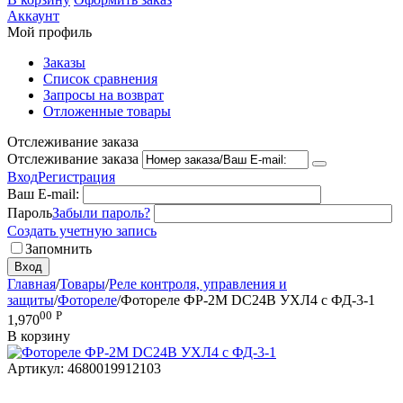
Аккаунт
Мой профиль
Заказы
Список сравнения
Запросы на возврат
Отложенные товары
Отслеживание заказа
Отслеживание заказа
Вход
Регистрация
Ваш E-mail:
Пароль
Забыли пароль?
Создать учетную запись
Запомнить
Вход
Главная
/
Товары
/
Реле контроля, управления и
защиты
/
Фотореле
/
Фотореле ФР-2М DC24В УХЛ4 с ФД-3-1
00
Р
1,970
В корзину
Артикул:
4680019912103