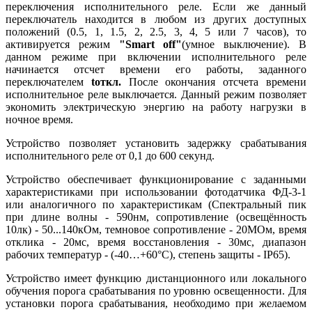
переключения исполнительного реле. Если же данный
переключатель находится в любом из других доступных
положений (0.5, 1, 1.5, 2, 2.5, 3, 4, 5 или 7 часов), то
активируется режим
"Smart off"
(умное выключение). В
данном режиме при включении исполнительного реле
начинается отсчет времени его работы, заданного
переключателем
tоткл.
После окончания отсчета времени
исполнительное реле выключается. Данный режим позволяет
экономить электрическую энергию на работу нагрузки в
ночное время.
Устройство позволяет установить задержку срабатывания
исполнительного реле от 0,1 до 600 секунд.
Устройство обеспечивает функционирование с заданными
характеристиками при использовании фотодатчика ФД-3-1
или аналогичного по характеристикам (Спектральный пик
при длине волны - 590нм, сопротивление (освещённость
10лк) - 50...140кОм, темновое сопротивление - 20МОм, время
отклика - 20мс, время восстановления - 30мс, диапазон
рабочих температур - (-40…+60°С), степень защиты - IP65).
Устройство имеет функцию дистанционного или локального
обучения порога срабатывания по уровню освещенности. Для
установки порога срабатывания, необходимо при желаемом